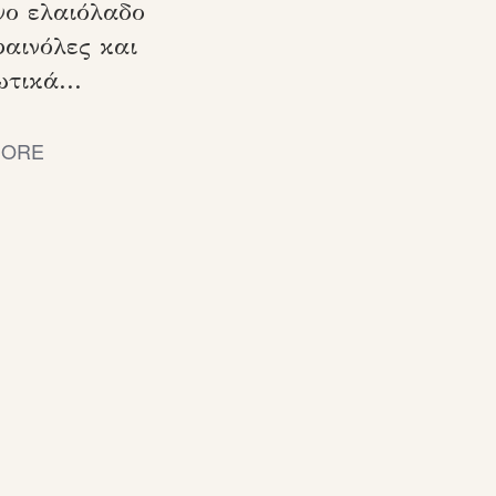
νο ελαιόλαδο
αινόλες και
τικά...
MORE